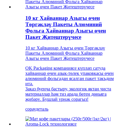
10 кг Хайваннар Азыгы өчен
Төргәкләү Пакеты Алюминий
Фольга Хайваннар Азыгы өчен
Пакет Җитештерүчесе
10 кг Хайваннар Азыгы өчен Төргәкләү
Пакеты Алюминий Фольга Хайваннар
Азыгы өчен Пакет Җитештерүчесе
OK Packaging компаниясе күпләп сатуда
хайваннар өчен азык-төлек упаковкасы өчен
алюминий фольгадан ясалган пакет тәкъдим
итә.
Заказ буенча бастыру, экологик яктан чиста
материаллар һәм тиз арада бөтен дөньяга
җибәрү. Бушлай үрнәк сорагыз!
сорау
деталь