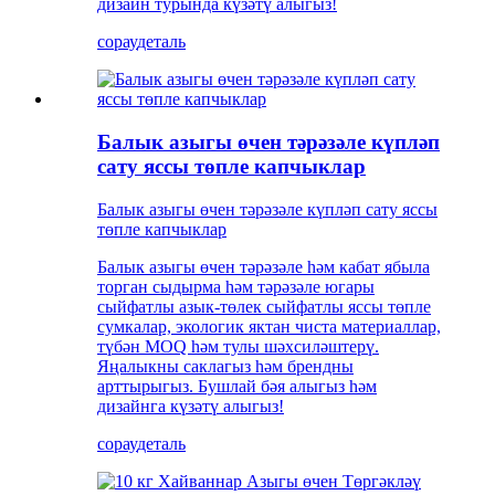
дизайн турында күзәтү алыгыз!
сорау
деталь
Балык азыгы өчен тәрәзәле күпләп
сату яссы төпле капчыклар
Балык азыгы өчен тәрәзәле күпләп сату яссы
төпле капчыклар
Балык азыгы өчен тәрәзәле һәм кабат ябыла
торган сыдырма һәм тәрәзәле югары
сыйфатлы азык-төлек сыйфатлы яссы төпле
сумкалар, экологик яктан чиста материаллар,
түбән MOQ һәм тулы шәхсиләштерү.
Яңалыкны саклагыз һәм брендны
арттырыгыз. Бушлай бәя алыгыз һәм
дизайнга күзәтү алыгыз!
сорау
деталь