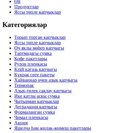
Өй
Продуктлар
Яссы төпле капчыклар
Категорияләр
Торып торган капчыклар
Яссы төпле капчыклар
Өч яклы мөһер капчыгы
Тартмадагы сумка
Кофе пакетлары
Рулон пленкасы
Kraft кәгазь капчыгы
Күкрәк сөте пакеты
Хайваннар өчен азык капчыгы
Термопак
Азык-төлек саклау капчыгы
Ике катлы аскы сумка
Чытырман капчыклар
Деградация капчыгы
Формаланган сумка
Чимал пленкасы
Акция
Яшелчә һәм җиләк-җимеш пакетлары