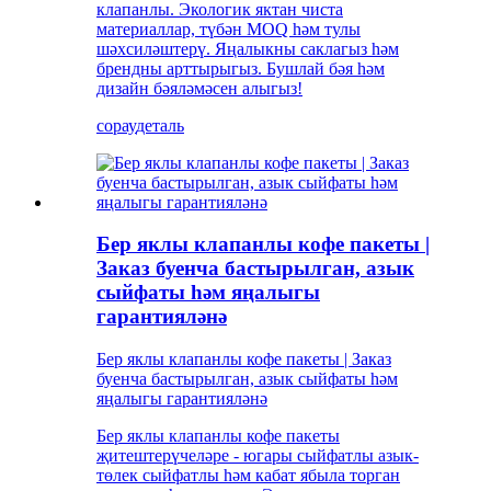
клапанлы. Экологик яктан чиста
материаллар, түбән MOQ һәм тулы
шәхсиләштерү. Яңалыкны саклагыз һәм
брендны арттырыгыз. Бушлай бәя һәм
дизайн бәяләмәсен алыгыз!
сорау
деталь
Бер яклы клапанлы кофе пакеты |
Заказ буенча бастырылган, азык
сыйфаты һәм яңалыгы
гарантияләнә
Бер яклы клапанлы кофе пакеты | Заказ
буенча бастырылган, азык сыйфаты һәм
яңалыгы гарантияләнә
Бер яклы клапанлы кофе пакеты
җитештерүчеләре - югары сыйфатлы азык-
төлек сыйфатлы һәм кабат ябыла торган