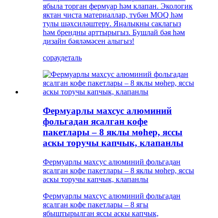
ябыла торган фермуар һәм клапан. Экологик
яктан чиста материаллар, түбән MOQ һәм
тулы шәхсиләштерү. Яңалыкны саклагыз
һәм брендны арттырыгыз. Бушлай бәя һәм
дизайн бәяләмәсен алыгыз!
сорау
деталь
Фермуарлы махсус алюминий
фольгадан ясалган кофе
пакетлары – 8 яклы мөһер, яссы
аскы торучы капчык, клапанлы
Фермуарлы махсус алюминий фольгадан
ясалган кофе пакетлары – 8 яклы мөһер, яссы
аскы торучы капчык, клапанлы
Фермуарлы махсус алюминий фольгадан
ясалган кофе пакетлары – 8 ягы
ябыштырылган яссы аскы капчык,