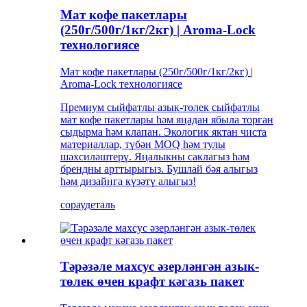
Мат кофе пакетлары
(250г/500г/1кг/2кг) | Aroma-Lock
технологиясе
Мат кофе пакетлары (250г/500г/1кг/2кг) |
Aroma-Lock технологиясе
Премиум сыйфатлы азык-төлек сыйфатлы
мат кофе пакетлары һәм яңадан ябыла торган
сыдырма һәм клапан. Экологик яктан чиста
материаллар, түбән MOQ һәм тулы
шәхсиләштерү. Яңалыкны саклагыз һәм
брендны арттырыгыз. Бушлай бәя алыгыз
һәм дизайнга күзәтү алыгыз!
сорау
деталь
Тәрәзәле махсус әзерләнгән азык-
төлек өчен крафт кәгазь пакет