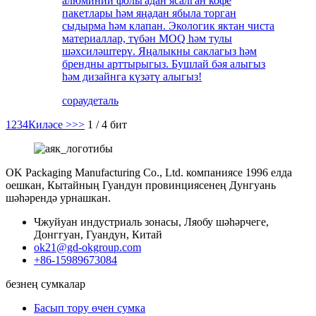
алюминий фольгадан ясалган кофе
пакетлары һәм яңадан ябыла торган
сыдырма һәм клапан. Экологик яктан чиста
материаллар, түбән MOQ һәм тулы
шәхсиләштерү. Яңалыкны саклагыз һәм
брендны арттырыгыз. Бушлай бәя алыгыз
һәм дизайнга күзәтү алыгыз!
сорау
деталь
1
2
3
4
Киләсе >
>>
1 / 4 бит
OK Packaging Manufacturing Co., Ltd. компаниясе 1996 елда
оешкан, Кытайның Гуандун провинциясенең Дунгуань
шәһәрендә урнашкан.
Чжуйуан индустриаль зонасы, Ляобу шәһәрчеге,
Донггуан, Гуандун, Китай
ok21@gd-okgroup.com
+86-15989673084
безнең сумкалар
Басып тору өчен сумка