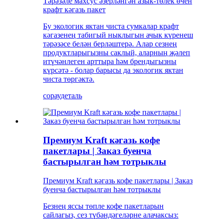
Тәрәзәле махсус әзерләнгән азык-төлек өчен
крафт кәгазь пакет
Бу экологик яктан чиста сумкалар крафт
кәгазенең табигый ныклыгын ачык күренеш
тәрәзәсе белән берләштерә. Алар сезнең
продуктларыгызны саклый, аларның җәлеп
итүчәнлеген арттыра һәм брендыгызны
күрсәтә - болар барысы да экологик яктан
чиста төргәктә.
сорау
деталь
Премиум Kraft кәгазь кофе
пакетлары | Заказ буенча
бастырылган һәм тотрыклы
Премиум Kraft кәгазь кофе пакетлары | Заказ
буенча бастырылган һәм тотрыклы
Безнең яссы төпле кофе пакетларын
сайлагыз, сез түбәндәгеләрне алачаксыз: