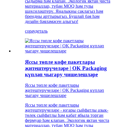
сыдырма һәм клапан. Экологик яктан чиста
материаллар, түбән MOQ һәм тулы
шәхсиләштерү. Яңалыкны саклагыз һәм
брендны арттырыгыз. Бушлай бәя һәм
дизайн бәяләмәсен алыгыз!
сорау
деталь
Яссы төпле кофе пакетлары
җитештерүчеләре | OK Packaging
күпләп чыгару чишелешләре
Яссы төпле кофе пакетлары
җитештерүчеләре | OK Packaging күпләп
чыгару чишелешләре
Яссы төпле кофе пакетлары
җитештерүчеләре - югары сыйфатлы азык-
төлек сыйфатлы һәм кабат ябыла торган
фермуар һәм клапан. Экологик яктан чиста
материаллар, түбән MOQ һәм тулы