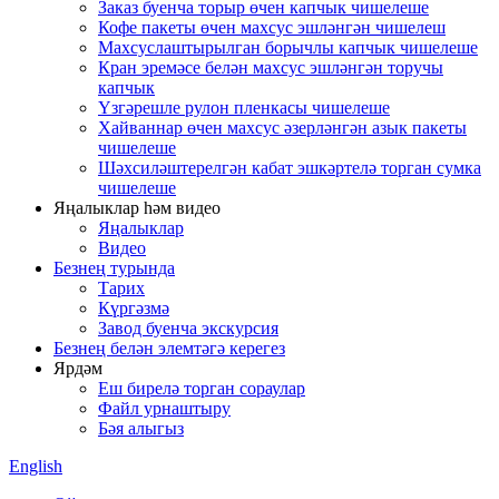
Заказ буенча торыр өчен капчык чишелеше
Кофе пакеты өчен махсус эшләнгән чишелеш
Махсуслаштырылган борычлы капчык чишелеше
Кран эремәсе белән махсус эшләнгән торучы
капчык
Үзгәрешле рулон пленкасы чишелеше
Хайваннар өчен махсус әзерләнгән азык пакеты
чишелеше
Шәхсиләштерелгән кабат эшкәртелә торган сумка
чишелеше
Яңалыклар һәм видео
Яңалыклар
Видео
Безнең турында
Тарих
Күргәзмә
Завод буенча экскурсия
Безнең белән элемтәгә керегез
Ярдәм
Еш бирелә торган сораулар
Файл урнаштыру
Бәя алыгыз
English