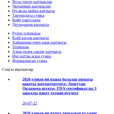
Яссы төпле капчыклар
Чытырман капчыклар
Өч яклы мөһер капчыгы
Тартмадагы сумка
Кофе пакетлары
Деградация капчыгы
Рулон пленкасы
Kraft кәгазь капчыгы
Хайваннар өчен азык капчыгы
Термопак
Азык-төлек саклау капчыгы
Ике катлы аскы сумка
Формаланган сумка
Соңгы яңалыклар
2026 елның иң яхшы балалар ризыгы
пакеты җитештерүчесе: Донггуан,
Оклахома штаты, FDA сертификатлы 3
заводлы пакет тәэмин итүчесе
26-07-22
2026 елның иң яхшы торгызып куллану