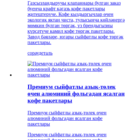
Газсызландыручы клапаннары булган заказ
буенча крафт кәгазь кофе пакетлары
җитештерүче. Кофе кыздыргычлар өчен
экологик яктан чиста, тулысынча көйләнергә
мөмкин булган төргәк, үз брендыгызны
күрсәтүче камил кофе төргәк пакетлары.
Завод бәяләре, югары сыйфатлы кофе төргәк
пакетлары.
сорау
деталь
Премиум сыйфатлы азык-төлек
өчен алюминий фольгадан ясалган
кофе пакетлары
Премиум сыйфатлы азык-төлек өчен
алюминий фольгадан ясалган кофе
пакетлары
Премиум сыйфатлы азык-төлек өчен