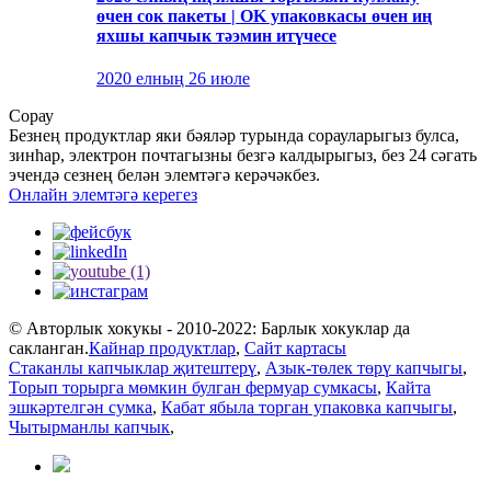
өчен сок пакеты | OK упаковкасы өчен иң
яхшы капчык тәэмин итүчесе
2020 елның 26 ​​июле
Сорау
Безнең продуктлар яки бәяләр турында сорауларыгыз булса,
зинһар, электрон почтагызны безгә калдырыгыз, без 24 сәгать
эчендә сезнең белән элемтәгә керәчәкбез.
Онлайн элемтәгә керегез
© Авторлык хокукы - 2010-2022: Барлык хокуклар да
сакланган.
Кайнар продуктлар
,
Сайт картасы
Стаканлы капчыклар җитештерү
,
Азык-төлек төрү капчыгы
,
Торып торырга мөмкин булган фермуар сумкасы
,
Кайта
эшкәртелгән сумка
,
Кабат ябыла торган упаковка капчыгы
,
Чытырманлы капчык
,