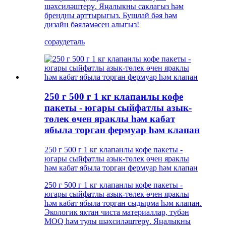
шәхсиләштерү. Яңалыкны саклагыз һәм
брендны арттырыгыз. Бушлай бәя һәм
дизайн бәяләмәсен алыгыз!
сорау
деталь
250 г 500 г 1 кг клапанлы кофе
пакеты - югары сыйфатлы азык-
төлек өчен яраклы һәм кабат
ябыла торган фермуар һәм клапан
250 г 500 г 1 кг клапанлы кофе пакеты -
югары сыйфатлы азык-төлек өчен яраклы
һәм кабат ябыла торган фермуар һәм клапан
250 г 500 г 1 кг клапанлы кофе пакеты -
югары сыйфатлы азык-төлек өчен яраклы
һәм кабат ябыла торган сыдырма һәм клапан.
Экологик яктан чиста материаллар, түбән
MOQ һәм тулы шәхсиләштерү. Яңалыкны