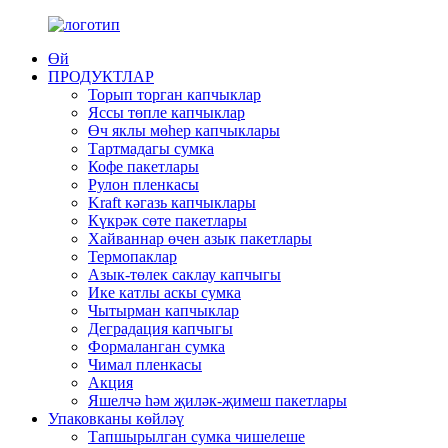
Өй
ПРОДУКТЛАР
Торып торган капчыклар
Яссы төпле капчыклар
Өч яклы мөһер капчыклары
Тартмадагы сумка
Кофе пакетлары
Рулон пленкасы
Kraft кәгазь капчыклары
Күкрәк сөте пакетлары
Хайваннар өчен азык пакетлары
Термопаклар
Азык-төлек саклау капчыгы
Ике катлы аскы сумка
Чытырман капчыклар
Деградация капчыгы
Формаланган сумка
Чимал пленкасы
Акция
Яшелчә һәм җиләк-җимеш пакетлары
Упаковканы көйләү
Тапшырылган сумка чишелеше