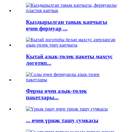
Кыздырылган тавык капчыгы
өчен фермуар ...
Кытай азык-төлек пакеты махсус
логотип...
Ферма өчен азык-төлек
пакетлары...
... өчен үрнәк ташу сумкасы