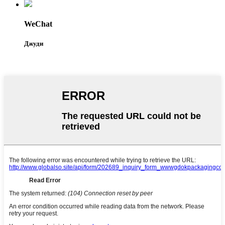
WeChat
Джуди