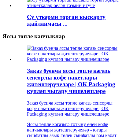
Су үткәрми торган кыскарту
җайланмасы ...
Яссы төпле капчыклар
Заказ буенча яссы төпле кәгазь
сенсорлы кофе пакетлары
җитештерүчеләре | OK Packaging
күпләп чыгару чишелешләре
Заказ буенча яссы төпле кәгазь сенсорлы
кофе пакетлары җитештерүчеләре | OK
Packaging күпләп чыгару чишелешләре
Яссы төпле кәгазьгә тотыну өчен кофе
капчыклары җитештерүчеләр - югары
сыйфатлы азык-төлек сыйфатлы һәм кабат