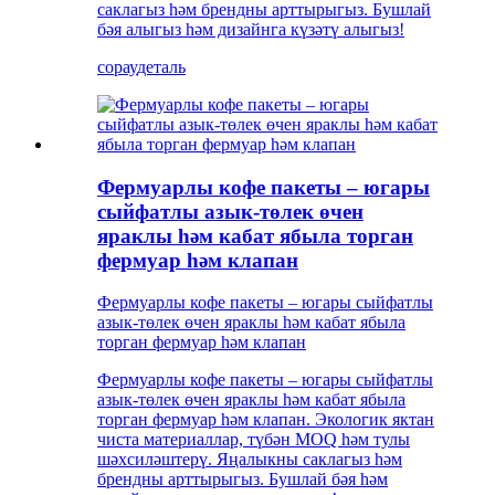
саклагыз һәм брендны арттырыгыз. Бушлай
бәя алыгыз һәм дизайнга күзәтү алыгыз!
сорау
деталь
Фермуарлы кофе пакеты – югары
сыйфатлы азык-төлек өчен
яраклы һәм кабат ябыла торган
фермуар һәм клапан
Фермуарлы кофе пакеты – югары сыйфатлы
азык-төлек өчен яраклы һәм кабат ябыла
торган фермуар һәм клапан
Фермуарлы кофе пакеты – югары сыйфатлы
азык-төлек өчен яраклы һәм кабат ябыла
торган фермуар һәм клапан. Экологик яктан
чиста материаллар, түбән MOQ һәм тулы
шәхсиләштерү. Яңалыкны саклагыз һәм
брендны арттырыгыз. Бушлай бәя һәм